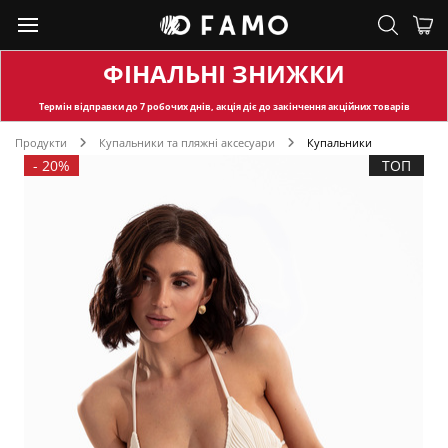
ФІНАЛЬНІ ЗНИЖКИ
Термін відправки
до 7 робочих днів, акція діє до закінчення акційних товарів
Продукти
Купальники та пляжні аксесуари
Купальники
-
20%
ТОП