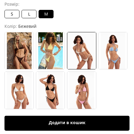
Розмір:
S
L
M
Колір:
Бежевий
Додати в кошик