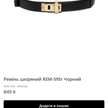
Ремінь шкіряний REM-595r
Чорний
REM-595r
(
464242
)
849 ₴
Додати в кошик