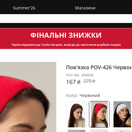
Summer'26
Магазини
ФІНАЛЬНІ ЗНИЖКИ
Термін відправки
до 7 робочих днів, акція діє до закінчення акційних товарів
Пов'язка POV-426
Черво
POV-426
(
458604
)
167 ₴
279 ₴
Колір:
Червоний