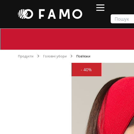
Продукти
Головні убори
Пов'язки
-
40%