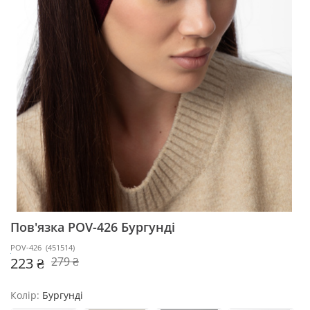
Пов'язка POV-426
Бургунді
POV-426
(
451514
)
223 ₴
279 ₴
Колір:
Бургунді