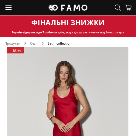
ФІНАЛЬНІ ЗНИЖКИ
Термін відправки
до 7 робочих днів, акція діє до закінчення акційних товарів
Продукти
Одяг
Satin collection
-
60%