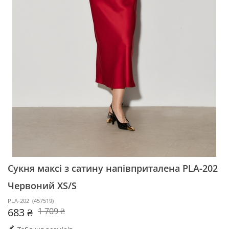
Сукня максі з сатину напівприталена PLA-202
Червоний XS/S
PLA-202
(
457519
)
683 ₴
1 709 ₴