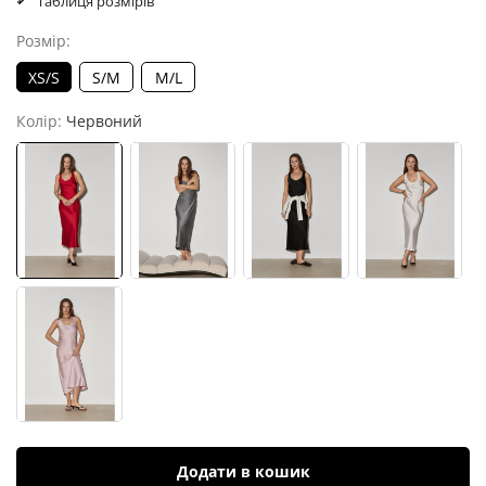
Таблиця розмірів
Розмір:
XS/S
S/M
M/L
Колір:
Червоний
Додати в кошик