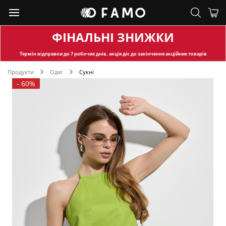
ФІНАЛЬНІ ЗНИЖКИ
Термін відправки
до 7 робочих днів, акція діє до закінчення акційних товарів
Продукти
Одяг
Сукні
-
60%