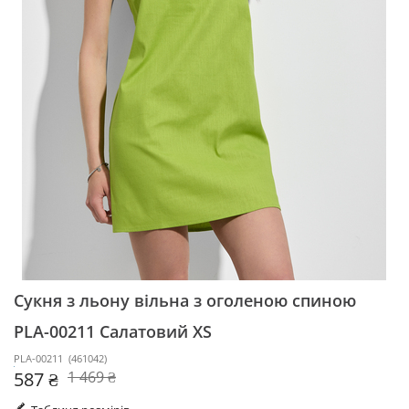
Сукня з льону вільна з оголеною спиною
PLA-00211
Салатовий XS
PLA-00211
(
461042
)
587 ₴
1 469 ₴