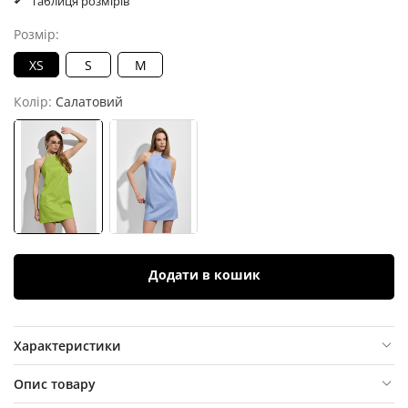
Таблиця розмірів
Розмір:
XS
S
M
Колір:
Салатовий
Додати в кошик
Характеристики
Опис товару