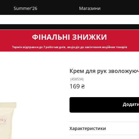
Summer'26
Магазини
ФІНАЛЬНІ ЗНИЖКИ
Термін відправки
до 7 робочих днів, акція діє до закінчення акційних товарів
Крем для рук зволожую
(
458534
)
169 ₴
Додат
Характеристики