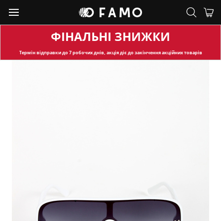
ФІНАЛЬНІ ЗНИЖКИ
Термін відправки
до 7 робочих днів, акція діє до закінчення акційних товарів