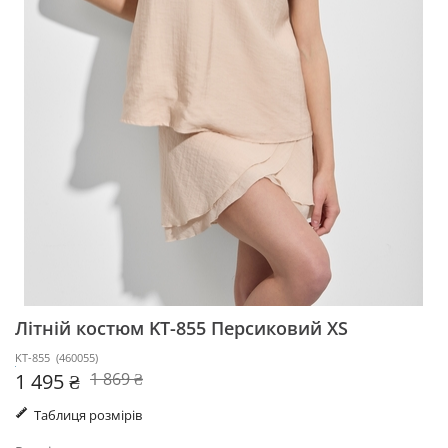
Літній костюм KT-855
Персиковий XS
KT-855
(
460055
)
1 495 ₴
1 869 ₴
Таблиця розмірів