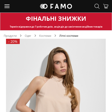
ФІНАЛЬНІ ЗНИЖКИ
Термін відправки
до 7 робочих днів, акція діє до закінчення акційних товарів
Продукти
Одяг
Костюми
Літні костюми
-
20%