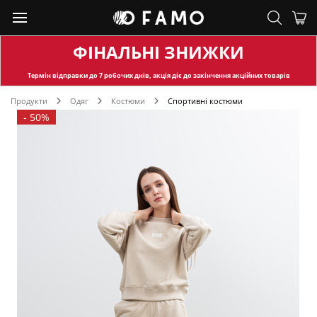
ФІНАЛЬНІ ЗНИЖКИ
Термін відправки
до 7 робочих днів, акція діє до закінчення акційних товарів
Продукти
Одяг
Костюми
Спортивні костюми
-
50%