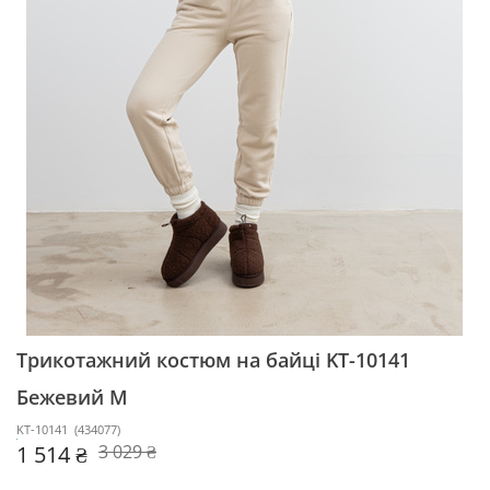
Трикотажний костюм на байці KT-10141
Бежевий M
KT-10141
(
434077
)
1 514 ₴
3 029 ₴