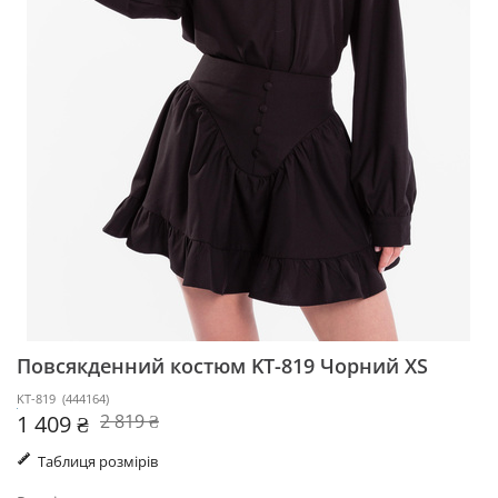
Повсякденний костюм KT-819
Чорний XS
KT-819
(
444164
)
1 409 ₴
2 819 ₴
Таблиця розмірів