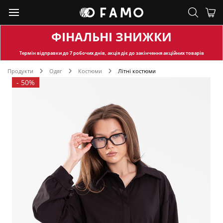
ФІНАЛЬНІ ЗНИЖКИ
Термін відправки
до 7 робочих днів, акція діє до закінчення акційних товарів
Продукти
Одяг
Костюми
Літні костюми
-
50%