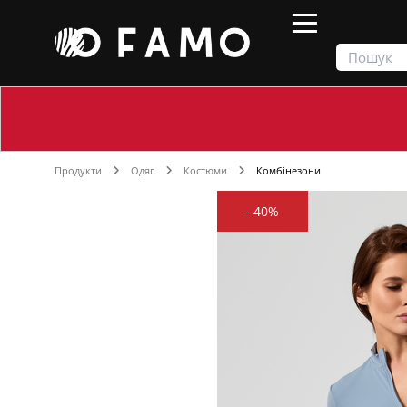
Продукти
Одяг
Костюми
Комбінезони
-
40%