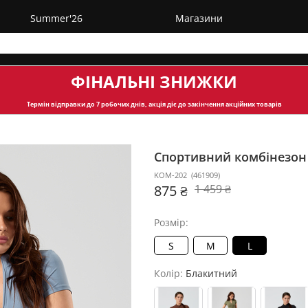
Summer'26
Магазини
ФІНАЛЬНІ ЗНИЖКИ
Термін відправки
до 7 робочих днів, акція діє до закінчення акційних товарів
Спортивний комбінезо
KOM-202
(
461909
)
875 ₴
1 459 ₴
Розмір:
S
M
L
Колір:
Блакитний