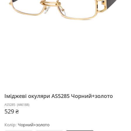
Іміджеві окуляри AS5285
Чорний+золото
AS5285
(
446188
)
529 ₴
Колір:
Чорний+золото