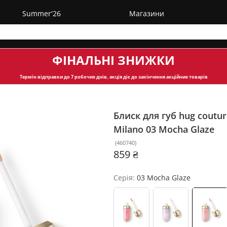
Summer'26
Магазини
ФІНАЛЬНІ ЗНИЖКИ
Термін відправки
до 7 робочих днів, акція діє до закінчення акційних товарів
Блиск для губ hug coutur
Milano
03 Mocha Glaze
(
460740
)
859 ₴
Серія:
03 Mocha Glaze