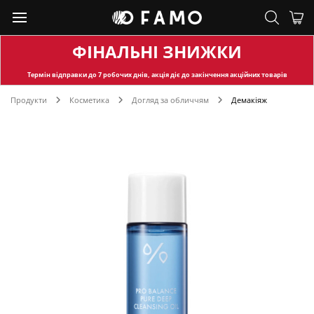
ФІНАЛЬНІ ЗНИЖКИ
Термін відправки
до 7 робочих днів, акція діє до закінчення акційних товарів
Продукти
Косметика
Догляд за обличчям
Демакіяж