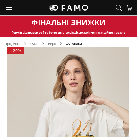
ФІНАЛЬНІ ЗНИЖКИ
Термін відправки
до 7 робочих днів, акція діє до закінчення акційних товарів
Продукти
Одяг
Верх
Футболки
-
20%