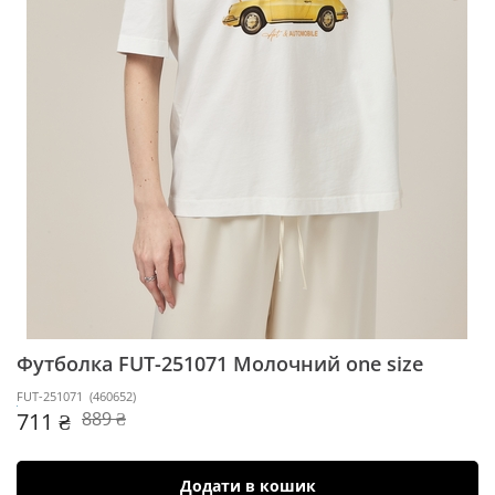
Футболка FUT-251071
Молочний one size
FUT-251071
(
460652
)
711 ₴
889 ₴
Додати в кошик