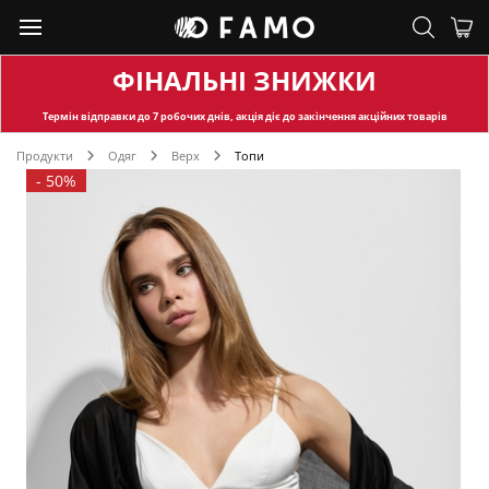
ФІНАЛЬНІ ЗНИЖКИ
Термін відправки
до 7 робочих днів, акція діє до закінчення акційних товарів
Продукти
Одяг
Верх
Топи
-
50%