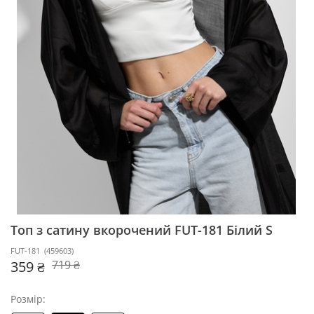
Топ з сатину вкорочений FUT-181
Білий S
FUT-181
(
459603
)
359 ₴
719 ₴
Розмір: