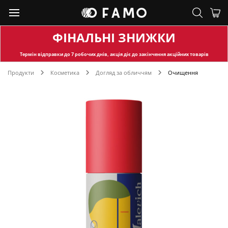
ФІНАЛЬНІ ЗНИЖКИ
Термін відправки
до 7 робочих днів, акція діє до закінчення акційних товарів
Продукти
Косметика
Догляд за обличчям
Очищення