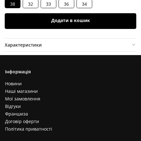
38
32
33
36
34
Додати в кошик
Характеристики
Опис товару
Відгуки (
0
)
Інформація
Новини
Наші магазини
Мої замовлення
Відгуки
Франшиза
Договір оферти
Політика приватності