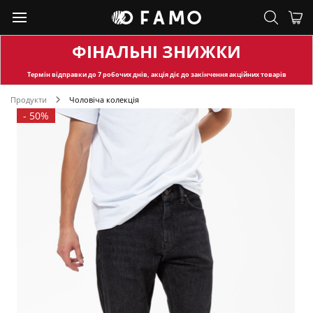
ФІНАЛЬНІ ЗНИЖКИ
Термін відправки
до 7 робочих днів, акція діє до закінчення акційних товарів
Продукти
Чоловіча колекція
-
50%