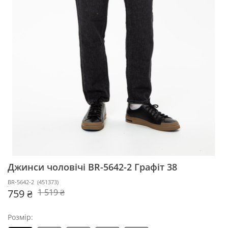
Джинси чоловічі BR-5642-2
Графіт 38
BR-5642-2
(
451373
)
759 ₴
1 519 ₴
Розмір: