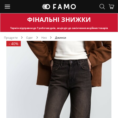
ФІНАЛЬНІ ЗНИЖКИ
Термін відправки
до 7 робочих днів, акція діє до закінчення акційних товарів
Продукти
Одяг
Низ
Джинси
-
40%