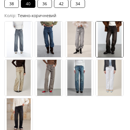
38
40
36
42
34
Колір:
Темно-коричневий