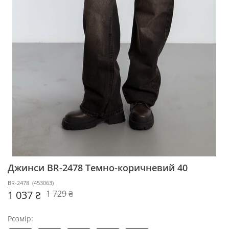
Джинси BR-2478
Темно-коричневий 40
BR-2478
(
453063
)
1 037 ₴
1 729 ₴
Розмір: