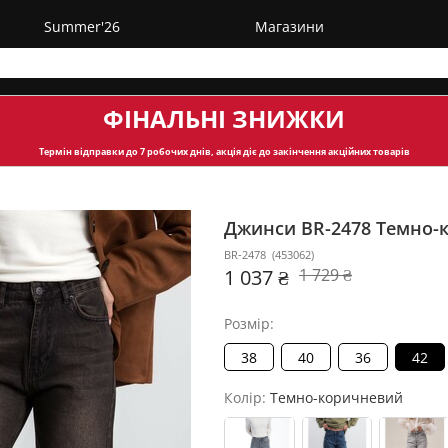
Summer'26
Магазини
ФІНАЛЬНІ ЗНИЖКИ
Термін відправки
до 7 робочих днів, акція діє до закінчення акційних товарів
Джинси BR-2478
Темно-
BR-2478
(
453062
)
1 037 ₴
1 729 ₴
Розмір:
38
40
36
42
Колір:
Темно-коричневий