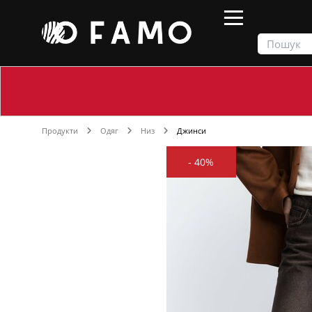
Продукти
Одяг
Низ
Джинси
-
40%