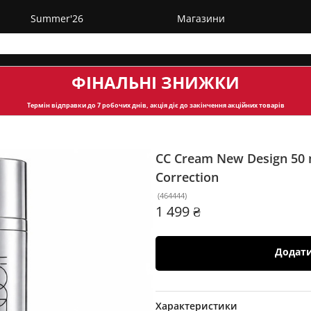
Summer'26
Магазини
ФІНАЛЬНІ ЗНИЖКИ
Термін відправки
до 7 робочих днів, акція діє до закінчення акційних товарів
СС Cream New Design 50
Correction
(
464444
)
1 499 ₴
Додат
Характеристики