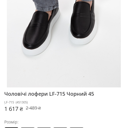
Чоловічі лофери LF-715
Чорний 45
LF-715
(
451305
)
1 617 ₴
2 489 ₴
Розмір: