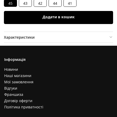
45
43
42
44
41
Додати в кошик
Характеристики
Опис товару
Відгуки (
0
)
Інформація
Новини
Наші магазини
Мої замовлення
Відгуки
Франшиза
Договір оферти
Політика приватності