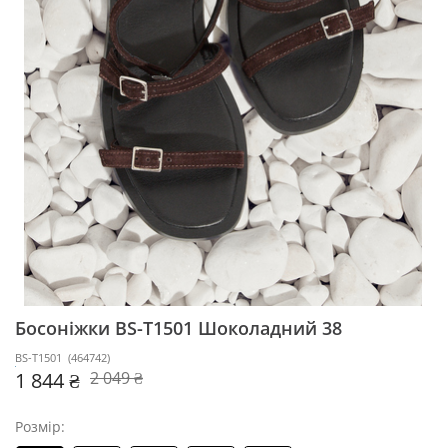
Босоніжки BS-T1501
Шоколадний 38
BS-T1501
(
464742
)
1 844 ₴
2 049 ₴
Розмір: