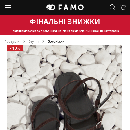
ФІНАЛЬНІ ЗНИЖКИ
Термін відправки
до 7 робочих днів, акція діє до закінчення акційних товарів
Продукти
Взуття
Босоніжки
-
10%