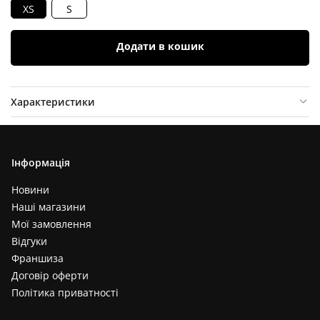
XS
S
Додати в кошик
Характеристики
Опис товару
Відгуки (
0
)
Інформація
Новини
Наші магазини
Мої замовлення
Відгуки
Франшиза
Договір оферти
Політика приватності