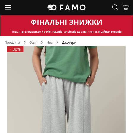
ФІНАЛЬНІ ЗНИЖКИ
Термін відправки
до 7 робочих днів, акція діє до закінчення акційних товарів
Продукти
Одяг
Низ
Джогери
-
30%