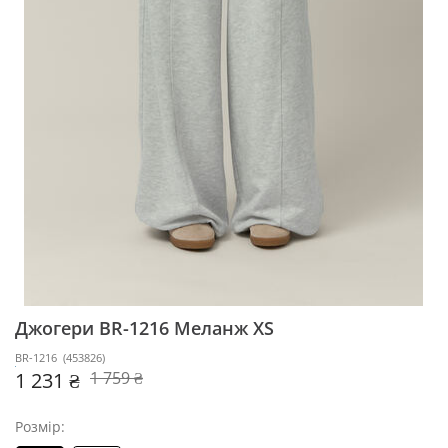
Джогери BR-1216
Меланж XS
BR-1216
(
453826
)
1 231 ₴
1 759 ₴
Розмір: