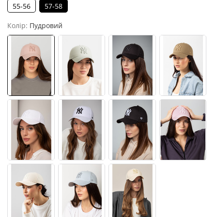
55-56
57-58
Колір:
Пудровий