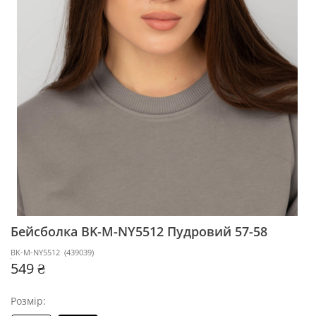
Бейсболка BK-M-NY5512
Пудровий 57-58
BK-M-NY5512
(
439039
)
549 ₴
Розмір: