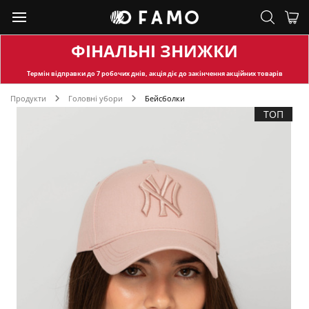
ФІНАЛЬНІ ЗНИЖКИ
Термін відправки
до 7 робочих днів, акція діє до закінчення акційних товарів
Продукти
Головні убори
Бейсболки
ТОП