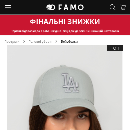
ФІНАЛЬНІ ЗНИЖКИ
Термін відправки
до 7 робочих днів, акція діє до закінчення акційних товарів
Продукти
Головні убори
Бейсболки
ТОП