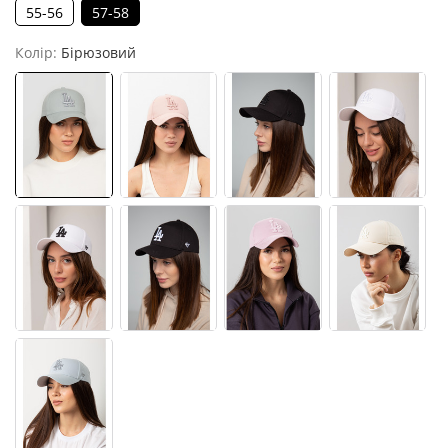
55-56
57-58
Колір:
Бірюзовий