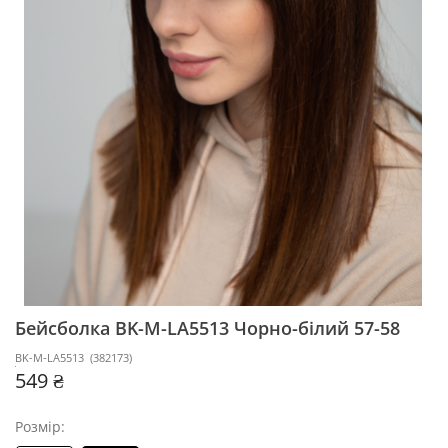
Бейсболка BK-M-LA5513
Чорно-білий 57-58
BK-M-LA5513
(
382173
)
549 ₴
Розмір: