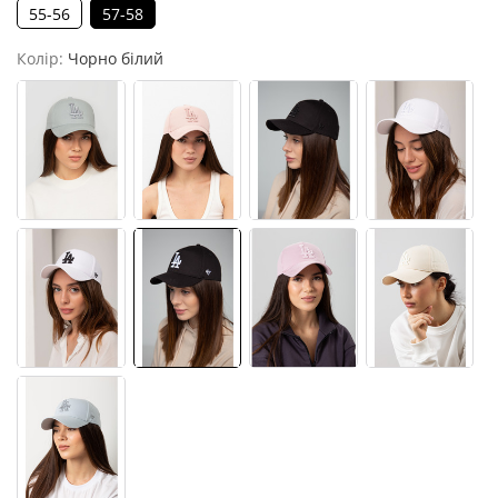
55-56
57-58
Колір:
Чорно білий