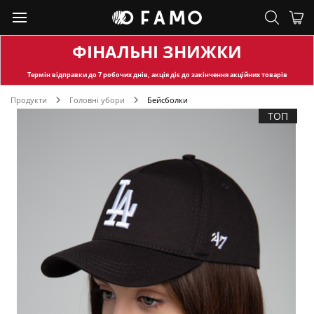
ФІНАЛЬНІ ЗНИЖКИ
Термін відправки
до 7 робочих днів, акція діє до закінчення акційних товарів
Продукти
Головні убори
Бейсболки
ТОП