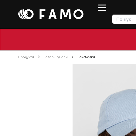
Продукти
Головні убори
Бейсболки