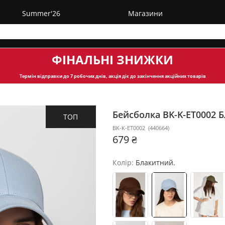
Summer'26
Магазини
ФІНАЛЬНІ ЗНИЖКИ
Термін відправки
до 7 робочих днів, акція діє до закінчення акційних товарів
Бейсболка BK-K-ET0002
Б
ТОП
BK-K-ET0002
(
440664
)
679 ₴
Колір:
Блакитний.