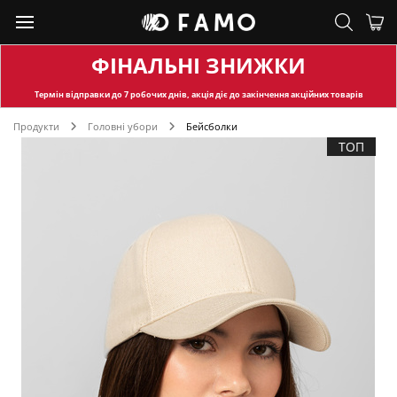
ФІНАЛЬНІ ЗНИЖКИ
Термін відправки
до 7 робочих днів, акція діє до закінчення акційних товарів
Продукти
Головні убори
Бейсболки
ТОП