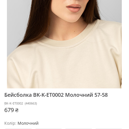
Бейсболка BK-K-ET0002
Молочний 57-58
BK-K-ET0002
(
440663
)
679 ₴
Колір:
Молочний