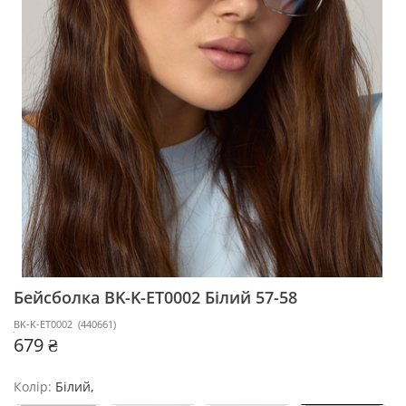
Бейсболка BK-K-ET0002
Білий 57-58
BK-K-ET0002
(
440661
)
679 ₴
Колір:
Білий,