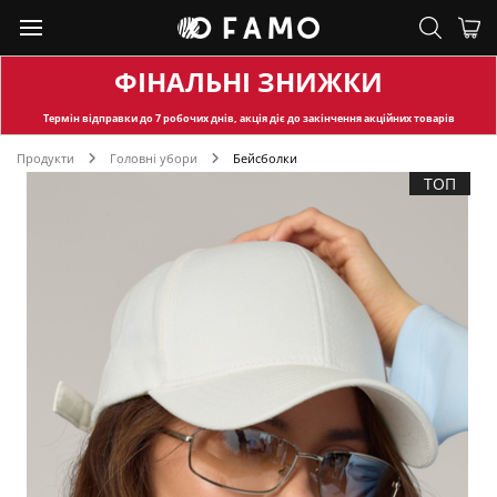
ФІНАЛЬНІ ЗНИЖКИ
Термін відправки
до 7 робочих днів, акція діє до закінчення акційних товарів
Продукти
Головні убори
Бейсболки
ТОП