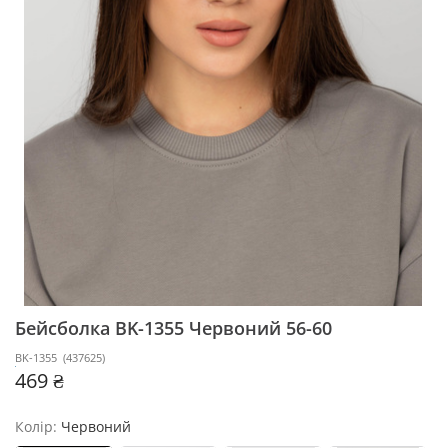
Бейсболка BK-1355
Червоний 56-60
BK-1355
(
437625
)
469 ₴
Колір:
Червоний