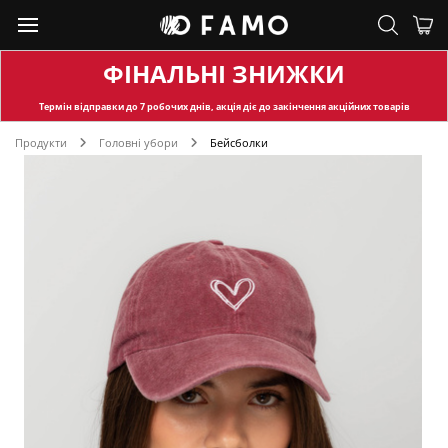
ФІНАЛЬНІ ЗНИЖКИ
Термін відправки
до 7 робочих днів, акція діє до закінчення акційних товарів
Продукти
Головні убори
Бейсболки