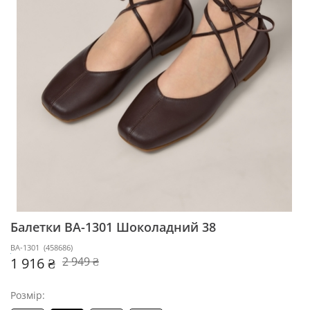
Балетки BA-1301
Шоколадний 38
BA-1301
(
458686
)
1 916 ₴
2 949 ₴
Розмір: