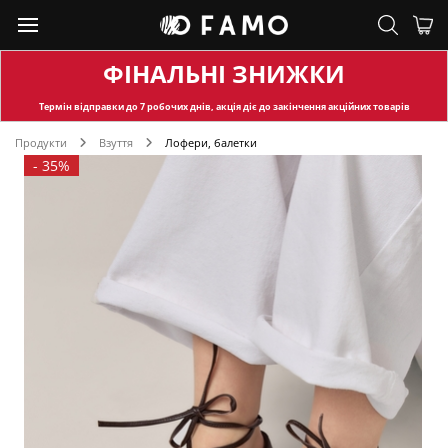
ФІНАЛЬНІ ЗНИЖКИ
Термін відправки
до 7 робочих днів, акція діє до закінчення акційних товарів
Продукти
Взуття
Лофери, балетки
-
35%