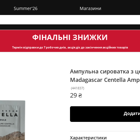
Summer'26
Магазини
ФІНАЛЬНІ ЗНИЖКИ
Термін відправки
до 7 робочих днів, акція діє до закінчення акційних товарів
Ампульна сироватка з ц
Madagascar Centella Amp
(
441837
)
29 ₴
Додат
Характеристики