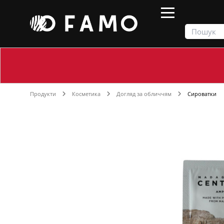
Продукти
Косметика
Догляд за обличчям
Сироватки