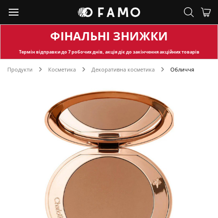
ФІНАЛЬНІ ЗНИЖКИ
Термін відправки
до 7 робочих днів, акція діє до закінчення акційних товарів
Продукти
Косметика
Декоративна косметика
Обличчя