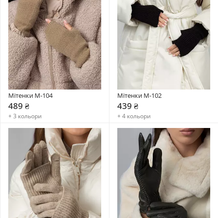
Мітенки M-104
Мітенки M-102
489 ₴
439 ₴
+ 3 кольори
+ 4 кольори