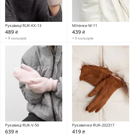
Рукавиці RUK-KX-13
Мітенки M-11
489 ₴
439 ₴
+ 9 кольорів
+ 6 кольорів
Рукавиці RUK-V-50
Рукавички RUK-202317
639 ₴
419 ₴