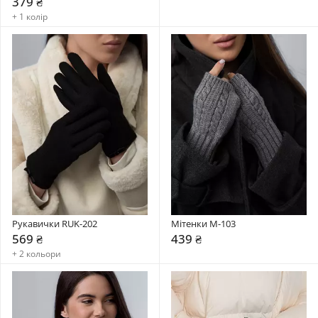
379 ₴
+ 1 колір
Рукавички RUK-202
Мітенки М-103
569 ₴
439 ₴
+ 2 кольори