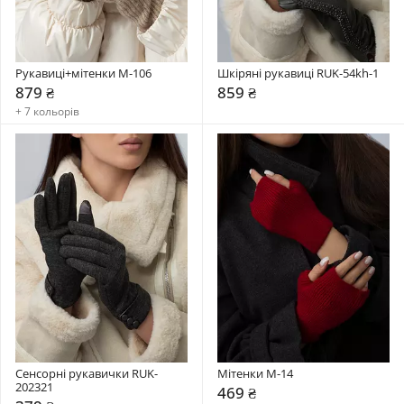
Рукавиці+мітенки М-106
Шкіряні рукавиці RUK-54kh-1
879 ₴
859 ₴
+ 7 кольорів
Сенсорні рукавички RUK-
Мітенки М-14
202321
469 ₴