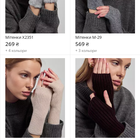
Мітенки X2351
Мітенки М-29
269 ₴
569 ₴
+ 4 кольори
+ 3 кольори