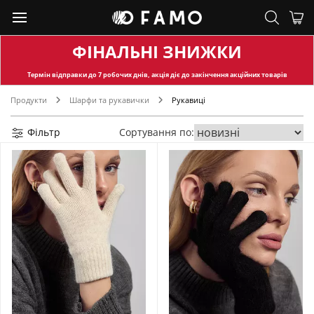
ФІНАЛЬНІ ЗНИЖКИ
Термін відправки
до 7 робочих днів, акція діє до закінчення акційних товарів
Продукти
Шарфи та рукавички
Рукавиці
Фільтр
Сортування по: