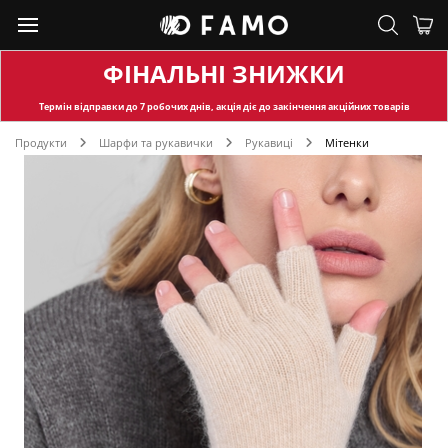
ФІНАЛЬНІ ЗНИЖКИ
Термін відправки
до 7 робочих днів, акція діє до закінчення акційних товарів
Продукти
Шарфи та рукавички
Рукавиці
Мітенки