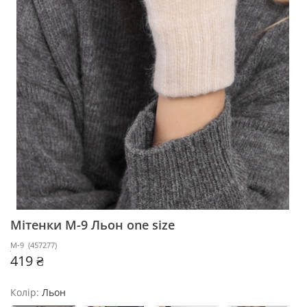
Мітенки M-9
Льон one size
M-9
(
457277
)
419 ₴
Колір:
Льон