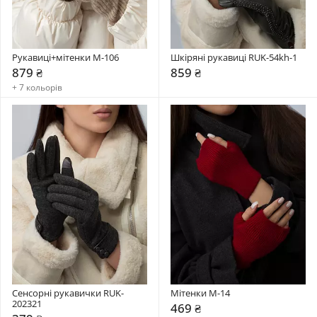
Рукавиці+мітенки М-106
Шкіряні рукавиці RUK-54kh-1
879 ₴
859 ₴
+ 7 кольорів
Сенсорні рукавички RUK-
Мітенки М-14
202321
469 ₴