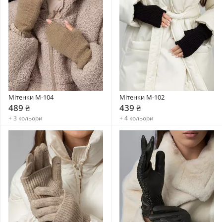
Мітенки M-104
Мітенки M-102
489 ₴
439 ₴
+ 3 кольори
+ 4 кольори