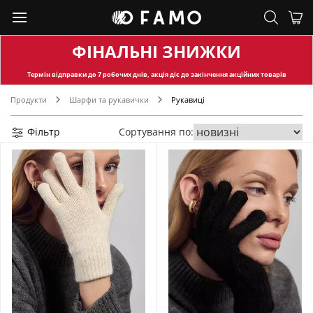
ФІНАЛЬНІ ЗНИЖКИ
Термін відправки
до 7 робочих днів, акція діє до закінчення акційних товарів
Продукти
Шарфи та рукавички
Рукавиці
Фільтр
Сортування по: