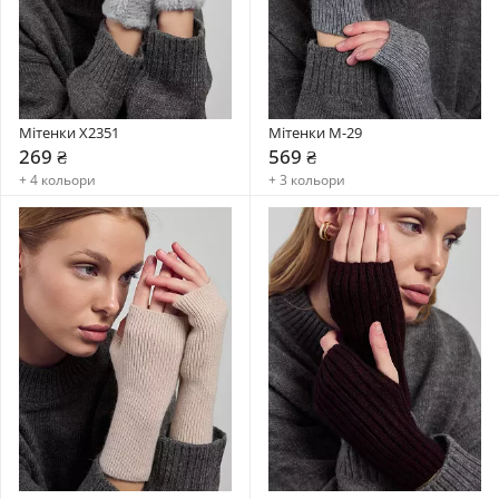
Мітенки X2351
Мітенки М-29
269 ₴
569 ₴
+ 4 кольори
+ 3 кольори