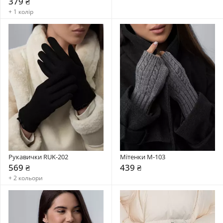
379 ₴
+ 1 колір
Рукавички RUK-202
Мітенки М-103
569 ₴
439 ₴
+ 2 кольори