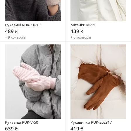
Рукавиці RUK-KX-13
Мітенки M-11
489 ₴
439 ₴
+ 9 кольорів
+ 6 кольорів
Рукавиці RUK-V-50
Рукавички RUK-202317
639 ₴
419 ₴