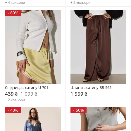
+ 4 кольори
+ 2 кольори
-
60%
Спідниця з сатину U-701
Штани з сатину BR-565
439 ₴
1 099 ₴
1 559 ₴
+ 2 кольори
-
40%
-
50%