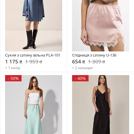
Сукня з сатину вільна PLA-101
Спідниця з сатину U-136
1 175 ₴
1 959 ₴
654 ₴
1 309 ₴
+ 1 колір
+ 2 кольори
-
50%
-
40%