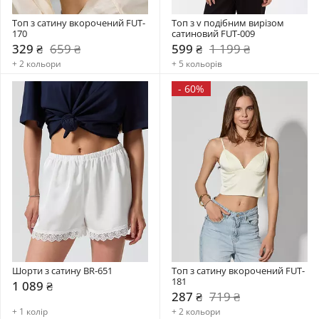
Топ з сатину вкорочений FUT-
Топ з v подібним вирізом 
170
сатиновий FUT-009
329 ₴
659 ₴
599 ₴
1 199 ₴
+ 2 кольори
+ 5 кольорів
-
60%
Шорти з сатину BR-651
Топ з сатину вкорочений FUT-
181
1 089 ₴
287 ₴
719 ₴
+ 1 колір
+ 2 кольори