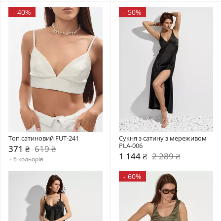
-
40%
-
50%
Топ сатиновий FUT-241
Сукня з сатину з мереживом 
PLA-006
371 ₴
619 ₴
1 144 ₴
2 289 ₴
+ 6 кольорів
-
60%