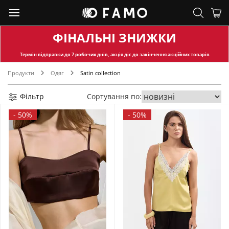
ФІНАЛЬНІ ЗНИЖКИ
Термін відправки
до 7 робочих днів, акція діє до закінчення акційних товарів
Продукти
Одяг
Satin collection
Фільтр
Сортування по:
-
50%
-
50%