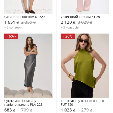
Сатиновий костюм KT-858
Сатиновий костюм KT-851
1 651 ₴
2 359 ₴
2 120 ₴
3 029 ₴
+ 2 кольори
+ 5 кольорів
-
60%
-
20%
Сукня максі з сатину 
Топ з сатину вільного крою 
напівприталена PLA-202
FUT-150
683 ₴
1 709 ₴
1 023 ₴
1 279 ₴