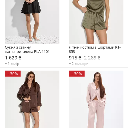
Сукня з сатину 
Літній костюм з шортами KT-
напівприталена PLA-1101
853
1 629 ₴
915 ₴
2 289 ₴
+ 1 колір
+ 2 кольори
-
30%
-
30%