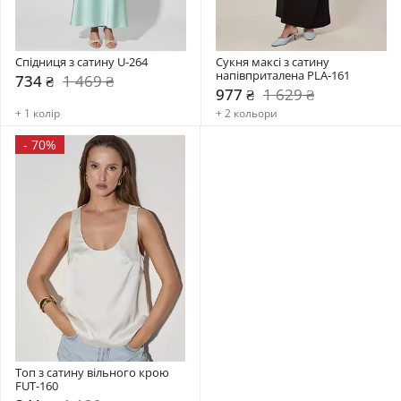
Спідниця з сатину U-264
Сукня максі з сатину 
напівприталена PLA-161
734 ₴
1 469 ₴
977 ₴
1 629 ₴
+ 1 колір
+ 2 кольори
-
70%
Топ з сатину вільного крою 
FUT-160