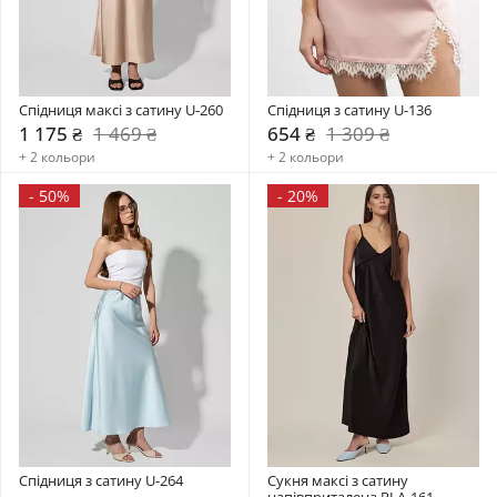
Спідниця максі з сатину U-260
Спідниця з сатину U-136
1 175 ₴
1 469 ₴
654 ₴
1 309 ₴
+ 2 кольори
+ 2 кольори
-
50%
-
20%
Спідниця з сатину U-264
Сукня максі з сатину 
напівприталена PLA-161