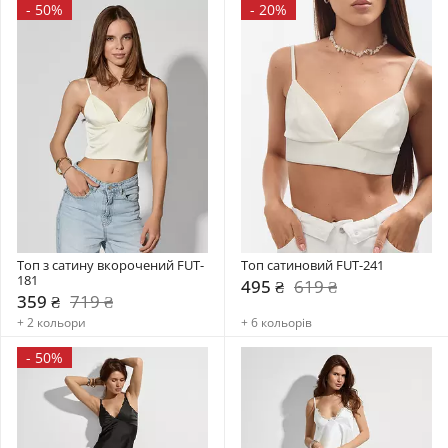
-
50%
-
20%
Топ з сатину вкорочений FUT-
Топ сатиновий FUT-241
181
495 ₴
619 ₴
359 ₴
719 ₴
+ 2 кольори
+ 6 кольорів
-
50%