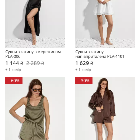
Сукня з сатину з мереживом 
Сукня з сатину 
PLA-006
напівприталена PLA-1101
1 144 ₴
2 289 ₴
1 629 ₴
+ 1 колір
+ 1 колір
-
60%
-
30%