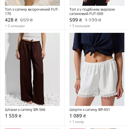
Топ з сатину вкорочений FUT-
Топ з v подібним вирізом 
170
сатиновий FUT-009
428 ₴
659 ₴
599 ₴
1 199 ₴
+ 2 кольори
+ 5 кольорів
Штани з сатину BR-566
Шорти з сатину BR-651
1 559 ₴
1 089 ₴
+ 1 колір