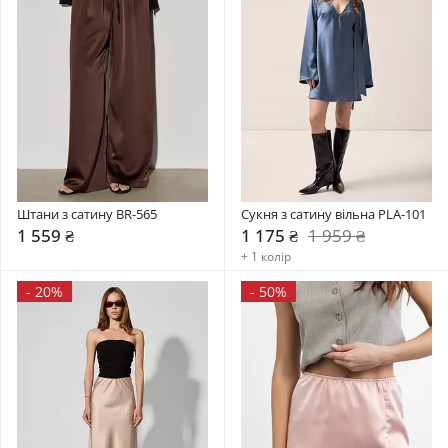
Штани з сатину BR-565
Сукня з сатину вільна PLA-101
1 559 ₴
1 175 ₴
1 959 ₴
+ 1 колір
-
20%
-
50%