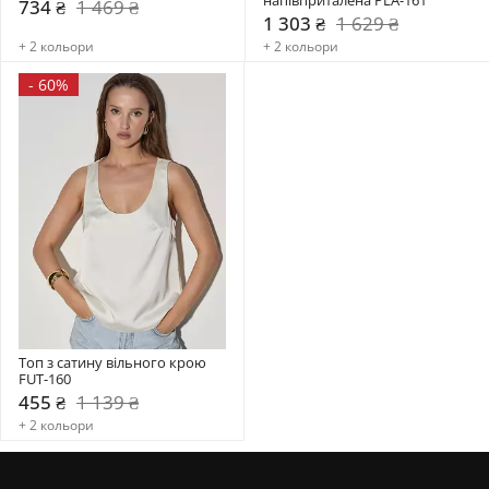
734 ₴
1 469 ₴
1 303 ₴
1 629 ₴
+ 2 кольори
+ 2 кольори
-
60%
Топ з сатину вільного крою 
FUT-160
455 ₴
1 139 ₴
+ 2 кольори