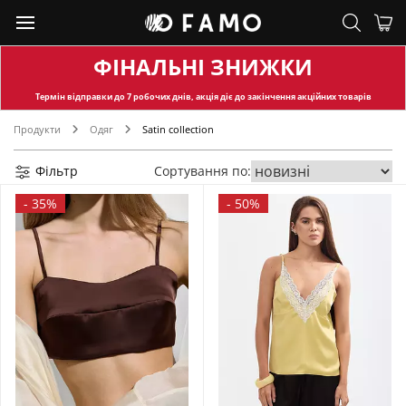
ФІНАЛЬНІ ЗНИЖКИ
Термін відправки
до 7 робочих днів, акція діє до закінчення акційних товарів
Продукти
Одяг
Satin collection
Фільтр
Сортування по:
-
35%
-
50%