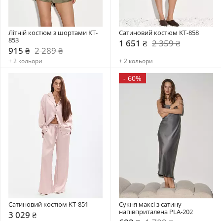
Літній костюм з шортами KT-
Сатиновий костюм KT-858
853
1 651 ₴
2 359 ₴
915 ₴
2 289 ₴
+ 2 кольори
+ 2 кольори
-
60%
Сатиновий костюм KT-851
Сукня максі з сатину 
напівприталена PLA-202
3 029 ₴