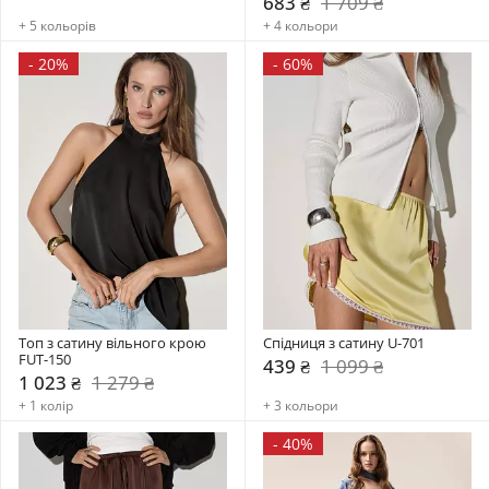
683 ₴
1 709 ₴
+ 5 кольорів
+ 4 кольори
-
20%
-
60%
Топ з сатину вільного крою 
Спідниця з сатину U-701
FUT-150
439 ₴
1 099 ₴
1 023 ₴
1 279 ₴
+ 1 колір
+ 3 кольори
-
40%