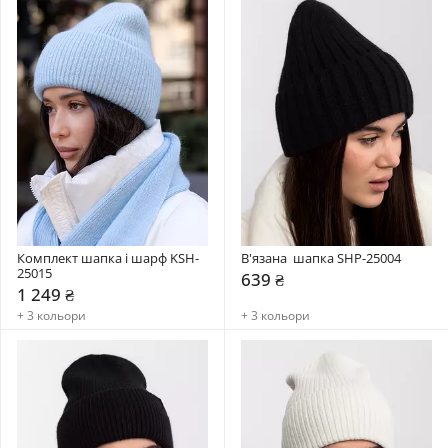
Комплект шапка і шарф KSH-
В'язана  шапка SHP-25004
25015
639 ₴
1 249 ₴
+ 3 кольори
+ 3 кольори