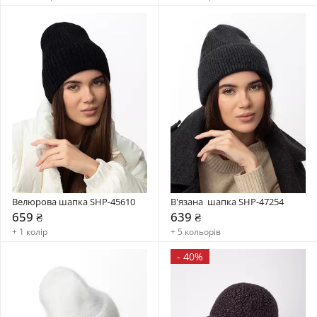
Велюрова шапка SHP-45610
В'язана  шапка SHP-47254
659 ₴
639 ₴
+ 1 колір
+ 5 кольорів
-
40%