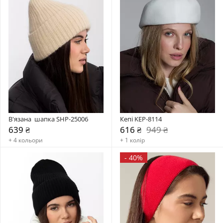
В'язана  шапка SHP-25006
Кепі KEP-8114
639 ₴
616 ₴
949 ₴
+ 4 кольори
+ 1 колір
-
40%