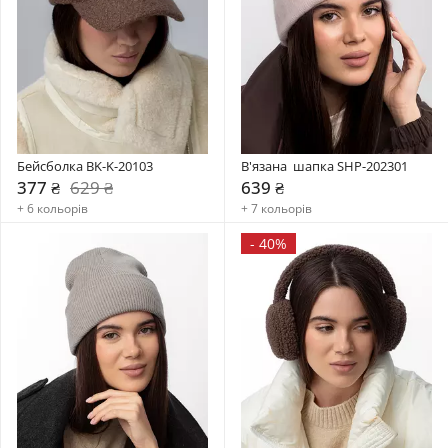
Бейсболка BK-K-20103
В'язана  шапка SHP-202301
377 ₴
629 ₴
639 ₴
+ 6 кольорів
+ 7 кольорів
-
40%