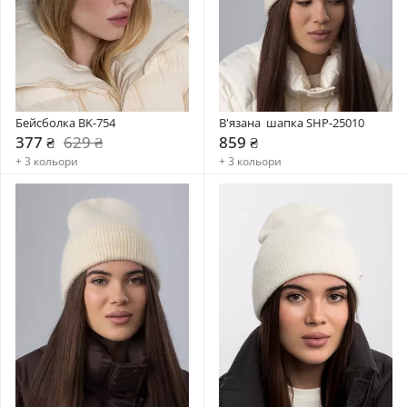
Бейсболка BK-754
В'язана  шапка SHP-25010
377 ₴
629 ₴
859 ₴
+ 3 кольори
+ 3 кольори