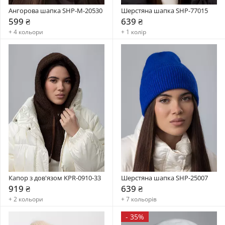
Ангорова шапка SHP-М-20530
Шерстяна шапка SHP-77015
599 ₴
639 ₴
+ 4 кольори
+ 1 колір
Капор з дов'язом KPR-0910-33
Шерстяна шапка SHP-25007
919 ₴
639 ₴
+ 2 кольори
+ 7 кольорів
-
35%