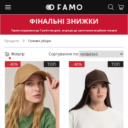
ФІНАЛЬНІ ЗНИЖКИ
Термін відправки
до 7 робочих днів, акція діє до закінчення акційних товарів
Продукти
Головні убори
Фільтр
Сортування по:
-
40%
ТОП
-
40%
ТОП