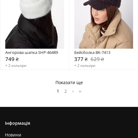
Ангорова шапка SHP-46489
Бейсболка BK-7413
749 ₴
377 ₴
629 ₴
+ 2 кольори
+ 2 кольори
Показати ще
1
2
›
››
Інформація
Новини