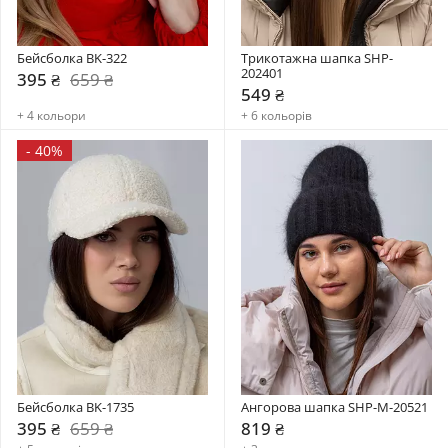
Бейсболка BK-322
Трикотажна шапка SHP-
202401
395 ₴
659 ₴
549 ₴
+ 4 кольори
+ 6 кольорів
-
40%
Бейсболка BK-1735
Ангорова шапка SHP-M-20521
395 ₴
659 ₴
819 ₴