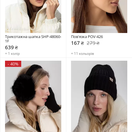
Трикотажна шапка SHP-48060-
Пов'язка POV-426
1F
167 ₴
279 ₴
639 ₴
+ 1 колір
+ 11 кольорів
-
40%