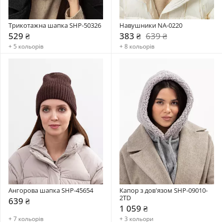
Трикотажна шапка SHP-50326
Навушники NA-0220
529 ₴
383 ₴
639 ₴
+ 5 кольорів
+ 8 кольорів
Ангорова шапка SHP-45654
Капор з дов'язом SHP-09010-
2TD
639 ₴
1 059 ₴
+ 7 кольорів
+ 3 кольори