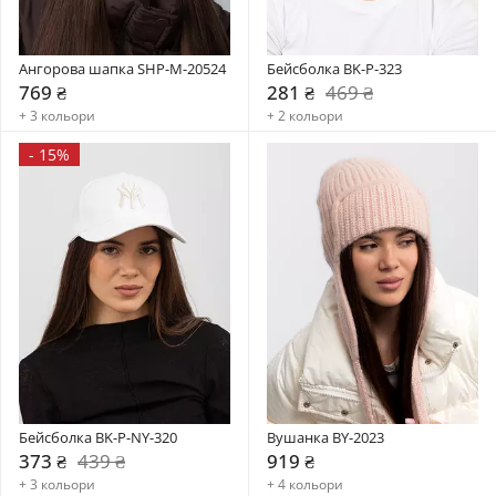
Ангорова шапка SHP-M-20524
Бейсболка BK-P-323
769 ₴
281 ₴
469 ₴
+ 3 кольори
+ 2 кольори
-
15%
Бейсболка BK-P-NY-320
Вушанка BY-2023
373 ₴
439 ₴
919 ₴
+ 3 кольори
+ 4 кольори