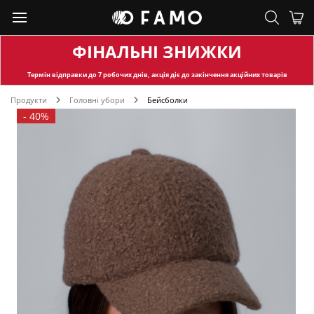
ФІНАЛЬНІ ЗНИЖКИ
Термін відправки
до 7 робочих днів, акція діє до закінчення акційних товарів
Продукти
Головні убори
Бейсболки
-
40%