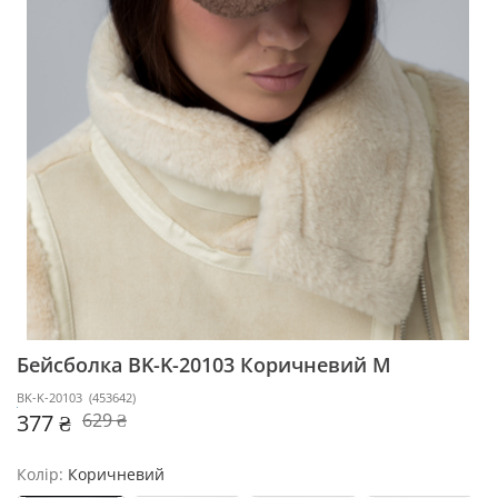
Бейсболка BK-K-20103
Коричневий M
BK-K-20103
(
453642
)
377 ₴
629 ₴
Колір:
Коричневий