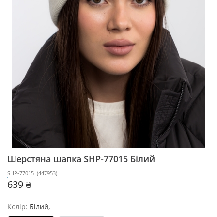
Шерстяна шапка SHP-77015
Білий
SHP-77015
(
447953
)
639 ₴
Колір:
Білий,