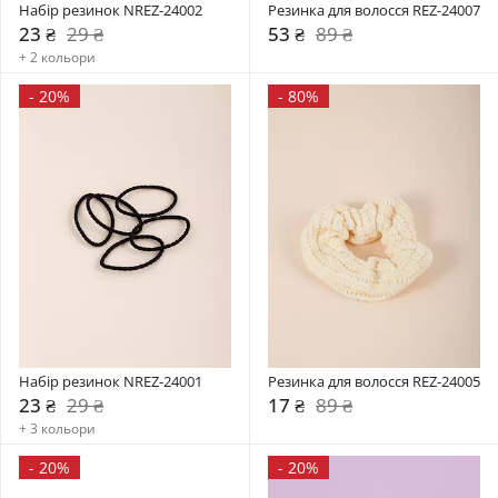
Набір резинок NREZ-24002
Резинка для волосся REZ-24007
23 ₴
29 ₴
53 ₴
89 ₴
+ 2 кольори
-
20%
-
80%
Набір резинок NREZ-24001
Резинка для волосся REZ-24005
23 ₴
29 ₴
17 ₴
89 ₴
+ 3 кольори
-
20%
-
20%