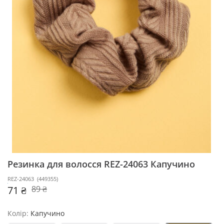
Резинка для волосся REZ-24063
Капучино
REZ-24063
(
449355
)
71 ₴
89 ₴
Колір:
Капучино