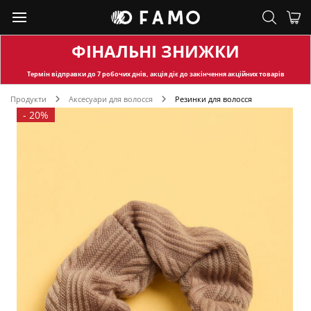
ФІНАЛЬНІ ЗНИЖКИ
Термін відправки
до 7 робочих днів, акція діє до закінчення акційних товарів
Продукти
Аксесуари для волосся
Резинки для волосся
-
20%