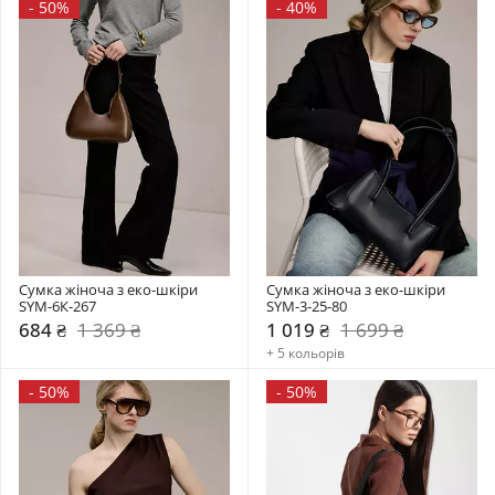
-
50%
-
40%
Сумка жіноча з еко-шкіри 
Сумка жіноча з еко-шкіри 
SYM-6К-267
SYM-3-25-80
684 ₴
1 369 ₴
1 019 ₴
1 699 ₴
+ 5 кольорів
-
50%
-
50%