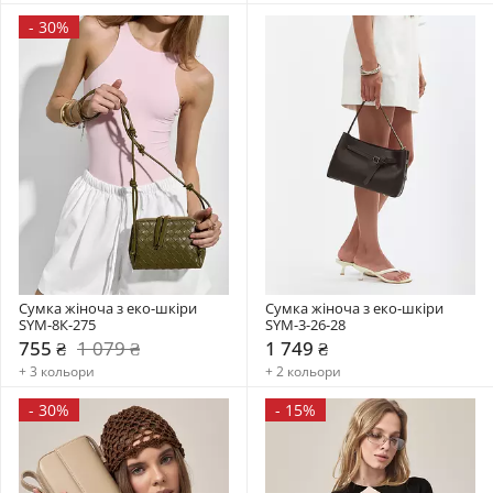
-
30%
Сумка жіноча з еко-шкіри 
Сумка жіноча з еко-шкіри 
SYM-8К-275
SYM-3-26-28
755 ₴
1 079 ₴
1 749 ₴
+ 3 кольори
+ 2 кольори
-
30%
-
15%