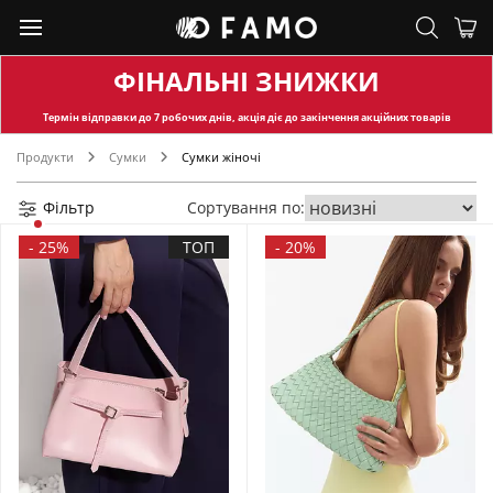
ФІНАЛЬНІ ЗНИЖКИ
Термін відправки
до 7 робочих днів, акція діє до закінчення акційних товарів
Продукти
Сумки
Сумки жіночі
Фільтр
Сортування по:
-
25%
ТОП
-
20%