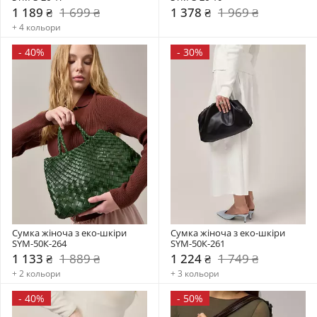
1 189 ₴
1 699 ₴
1 378 ₴
1 969 ₴
+ 4 кольори
-
40%
-
30%
Сумка жіноча з еко-шкіри 
Сумка жіноча з еко-шкіри 
SYM-50К-264
SYM-50К-261
1 133 ₴
1 889 ₴
1 224 ₴
1 749 ₴
+ 2 кольори
+ 3 кольори
-
40%
-
50%