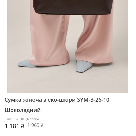
Сумка жіноча з еко-шкіри SYM-3-26-10
Шоколадний
SYM-3-26-10
(
459596
)
1 181 ₴
1 969 ₴