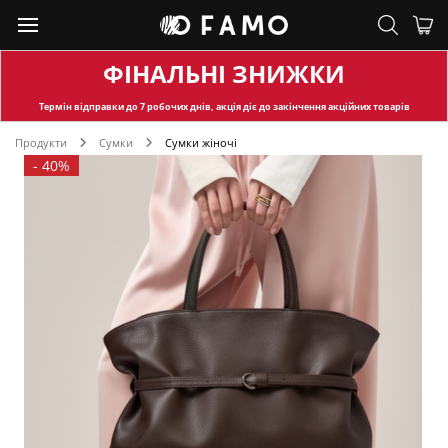
ФІНАЛЬНІ ЗНИЖКИ
Термін відправки
до 7 робочих днів, акція діє до закінчення акційних товарів
Продукти
Сумки
Сумки жіночі
-
40%