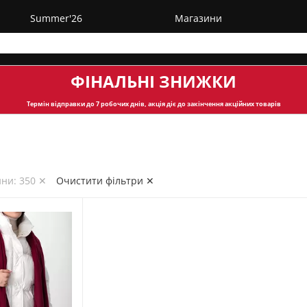
Summer'26
Магазини
ФІНАЛЬНІ ЗНИЖКИ
Термін відправки
до 7 робочих днів, акція діє до закінчення акційних товарів
ини: 350 ✕
Очистити фільтри ✕