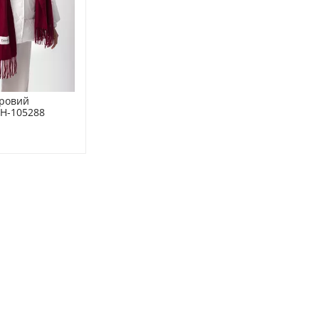
ровий 
H-105288