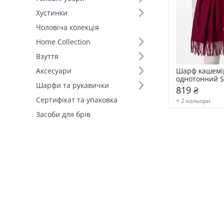
Хустинки
Принт шарфа (1)
Чоловіча колекція
Однотонний (1)
Home Collection
Взуття
Шарф кашемі
Аксесуари
однотонний S
Шарфи та рукавички
819 ₴
Сертифікат та упаковка
+ 2 кольори
Засоби для брів