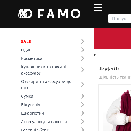
SALE
Одяг
Продукти
Шарфи та рукавички
Шарфи
Косметика
Купальники та пляжні
Шарфи (1)
Фільтр
аксесуари
Щільність ткан
Окуляри та аксесуари до
Основний колір (3)
них
Сумки
Розмір (1)
Біжутерія
Шкарпетки
Щільність тканини (8)
Аксесуари для волосся
Склад (1)
Головні убори