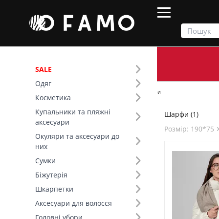
SALE
Одяг
Продукти
Шарфи та рукавички
Шарфи
Косметика
Купальники та пляжні
Шарфи (1)
Фільтр
аксесуари
Розмір: 190*75 
Окуляри та аксесуари до
Основний колір (7)
них
Сумки
Розмір (14)
Біжутерія
Шкарпетки
Щільність тканини (1)
Аксесуари для волосся
Склад (1)
Головні убори