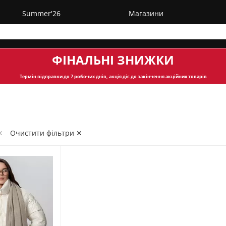
Summer'26
Магазини
ФІНАЛЬНІ ЗНИЖКИ
Термін відправки
до 7 робочих днів, акція діє до закінчення акційних товарів
✕
Очистити фільтри ✕