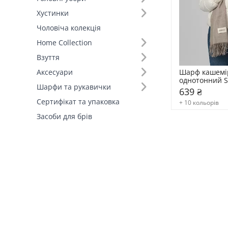
Хустинки
Принт шарфа (1)
Чоловіча колекція
Однотонний (1)
Home Collection
Взуття
Шарф кашемі
Аксесуари
однотонний S
Шарфи та рукавички
639 ₴
Сертифікат та упаковка
+ 10 кольорів
Засоби для брів