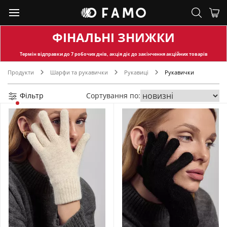
ФІНАЛЬНІ ЗНИЖКИ
Термін відправки
до 7 робочих днів, акція діє до закінчення акційних товарів
Продукти
Шарфи та рукавички
Рукавиці
Рукавички
Фільтр
Сортування по: