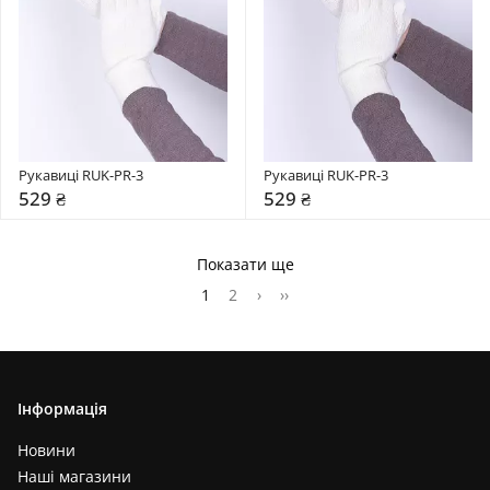
Рукавиці RUK-PR-3
Рукавиці RUK-PR-3
529 ₴
529 ₴
Показати ще
1
2
›
››
Інформація
Новини
Наші магазини